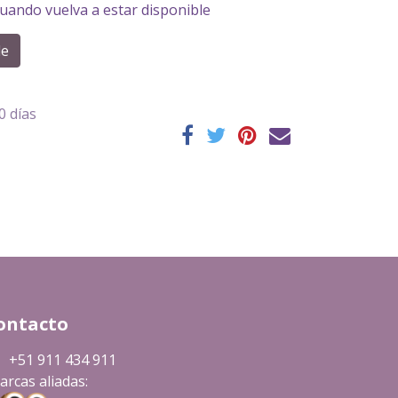
cuando vuelva a estar disponible
de
0 días
ontacto
+51 911 434 911
rcas aliadas: