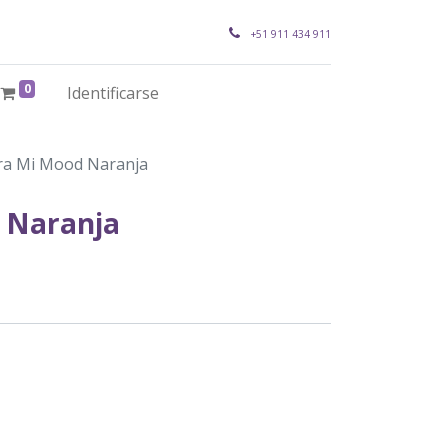
+51 911 434 911
0
Identificarse
ra Mi Mood Naranja
 Naranja