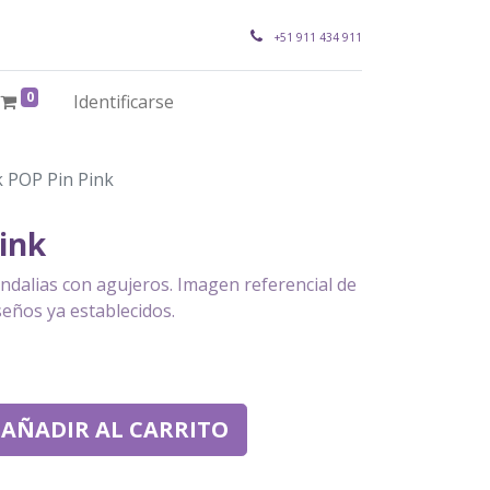
+51 911 434 911
0
Identificarse
 POP Pin Pink
ink
ndalias con agujeros. Imagen referencial de
seños ya establecidos.
AÑADIR AL CARRITO