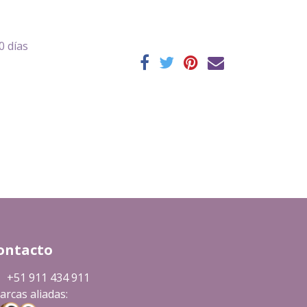
0 días
ontacto
+51 911 434 911
rcas aliadas: